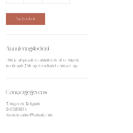
u
u
Nu boeken
Annuleringsbeleid
Om je afspraak te annuleren of te wijzen,
neem aub 24h op voorhand contact op.
Contactgegevens
Tongeren, Belgium
0472871074
daenen.sanne@gmail.com