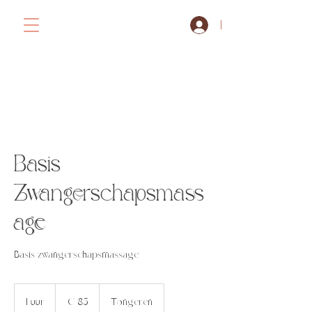
Inloggen
Ahlma
Basis
Zwangerschapsmass
age
Basis zwangerschapsmassage
85
euro
1 uur
1
€ 85
Tongeren