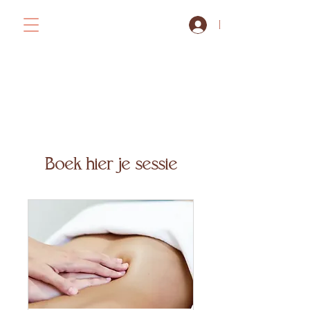
Inloggen
Ahlma
Boek hier je sessie