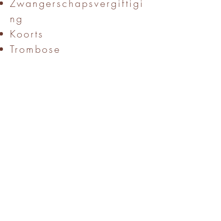
Zwangerschapsvergiftigi
ng
Koorts
Trombose
Hoge bloeddruk
Infectieziekten, griep,
ernstige verkoudheid
Uitgesproken
spataderen
...
Bij twijfel best altijd eerst
je arts of vroedvrouw
vragen of je gemasseerd
mag worden!