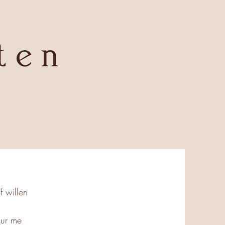
ten
f willen
uur me